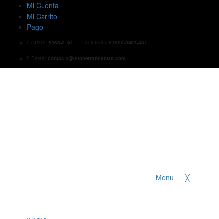
Mi Cuenta
Mi Carrito
Pago
CDMX:
5360-0191
Del interior:
01800-8903-401
Email :
contacto@unoherramientas.com
Menu
≡
╳