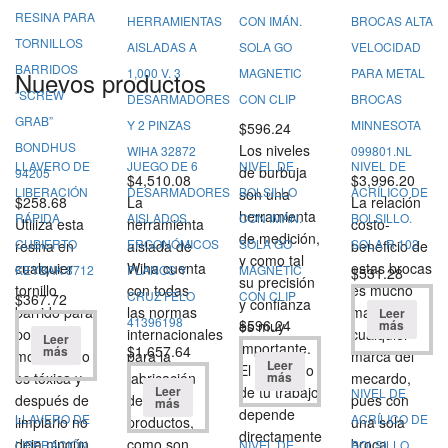
RESINA PARA
HERRAMIENTAS
CON IMÁN.
BROCAS ALTA
TORNILLOS
AISLADAS A
SOLA GO
VELOCIDAD
BARRIDOS
1,000 V. 3
MAGNETIC
PARA METAL
Nuevos productos
“SCREW
DESARMADORES
CON CLIP
BROCAS
GRAB”
Y 2 PINZAS
MINNESOTA
$
596.24
BONDHUS
Los niveles
WIHA 32872
099801.NL
LLAVERO DE
JUEGO DE 6
NIVEL DE
NIVEL DE
de burbuja
94205
$
4,510.08
$
3,996.20
LIBERACIÓN
DESARMADORES
BOLSILLO
ACRÍLICO DE
son una
$
258.68
La
La relación
herramienta
RÁPIDA.
AISLADOS,
CON IMÁN.
BOLSILLO.
Utiliza esta
herramienta
costo-
de medición,
CUBIERTO
ERGONÓMICOS
SOLA GO
SOLA R 102
resina en
aislada de
beneficio de
y como tal
cualquier
Wiha cuenta
estas brocas
KEYBAK 8712
PLANOS Y
MAGNETIC
$
531.28
su precisión
tornillo
con todas
es mucho
CRUZ FELO
CON CLIP
$
367.72
y confianza
barrido para
las normas
mayor a
Leer
41396198
$
596.24
es muy
más
poder
internacionales
cualquier
Leer
importante.
$
1,657.64
más
moverlo, no
para la
marca del
Leer
El resultado
es tóxica y
fabricación
mecardo,
más
de tu trabajo
Leer
NIVEL DE
después de
de estos
pues con
más
depende
LLAVERO DE
ACRÍLICO DE
limpiarlo no
productos,
una sola
directamente
deja ningún
como son
broca
LIBERACIÓN
NIVEL DE
BOLSILLO.