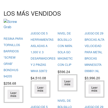
LOS MÁS VENDIDOS
JUEGO DE 5
NIVEL DE
JUEGO DE 29
RESINA PARA
HERRAMIENTAS
BOLSILLO
BROCAS ALTA
TORNILLOS
AISLADAS A
CON IMÁN.
VELOCIDAD
BARRIDOS
1,000 V. 3
SOLA GO
PARA METAL
“SCREW
DESARMADORES
MAGNETIC
BROCAS
GRAB”
Y 2 PINZAS
CON CLIP
MINNESOTA
BONDHUS
WIHA 32872
099801.NL
$
596.24
94205
$
4,510.08
$
3,996.20
Leer
$
258.68
más
Leer
Leer
más
más
Leer
más
NIVEL DE
JUEGO DE 5
BOLSILLO
JUEGO DE 29