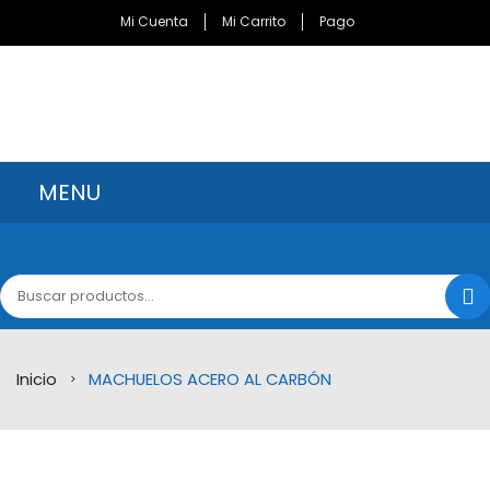
Mi Cuenta
Mi Carrito
Pago
MENU
INICIO
CATÁLOGO
MARCAS
Inicio
MACHUELOS ACERO AL CARBÓN
Bondhus Corporation
>
Brocas Minnesota
Channellock