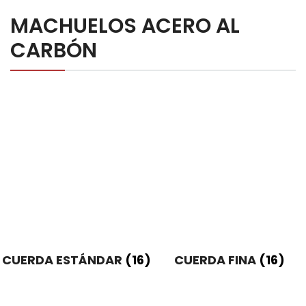
Diager
MACHUELOS ACERO AL
Key-Bak
CARBÓN
Felo
Sola
Wiha
NOTICIAS
NOSOTROS
CONTACTO
COTIZACIONES
CUERDA ESTÁNDAR
(16)
CUERDA FINA
(16)