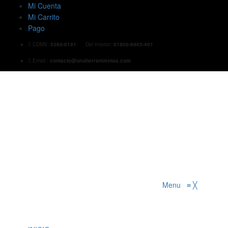
Mi Cuenta
Mi Carrito
Pago
CDMX:
5360-0191
Del interior:
01800-8903-401
Email :
contacto@unoherramientas.com
Menu
≡
╳