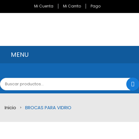
Mi Cuenta
Mi Carrito
Pago
MENU
INICIO
CATÁLOGO
MARCAS
Inicio
BROCAS PARA VIDRIO
Bondhus Corporation
>
Brocas Minnesota
Channellock