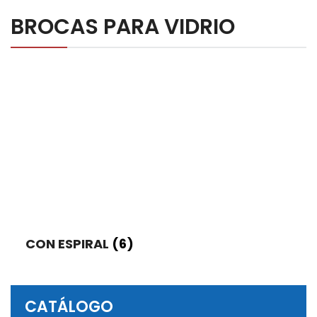
Diager
BROCAS PARA VIDRIO
Key-Bak
Felo
Sola
Wiha
NOTICIAS
NOSOTROS
CONTACTO
COTIZACIONES
CON ESPIRAL
(6)
CATÁLOGO