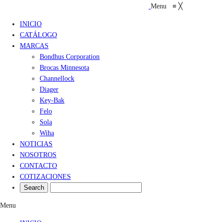
Menu
≡
╳
INICIO
CATÁLOGO
MARCAS
Bondhus Corporation
Brocas Minnesota
Channellock
Diager
Key-Bak
Felo
Sola
Wiha
NOTICIAS
NOSOTROS
CONTACTO
COTIZACIONES
Menu