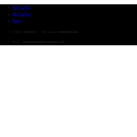
Mi Cuenta
Mi Carrito
Pago
CDMX:
5360-0191
Del interior:
01800-8903-401
Email :
contacto@unoherramientas.com