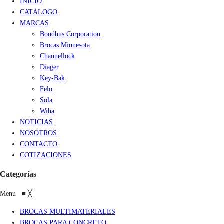
INICIO
CATÁLOGO
MARCAS
Bondhus Corporation
Brocas Minnesota
Channellock
Diager
Key-Bak
Felo
Sola
Wiha
NOTICIAS
NOSOTROS
CONTACTO
COTIZACIONES
Categorías
Menu
≡
╳
BROCAS MULTIMATERIALES
BROCAS PARA CONCRETO