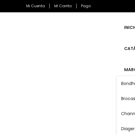
Mi Cuenta
Mi Carrito
Pago
INIC
CAT
MAR
Bondh
Broca
Chann
Diager