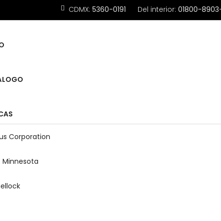
CDMX:
5360-0191
Del interior:
01800-8903
IO
ÁLOGO
CAS
us Corporation
s Minnesota
ellock