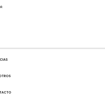
ak
CIAS
OTROS
TACTO