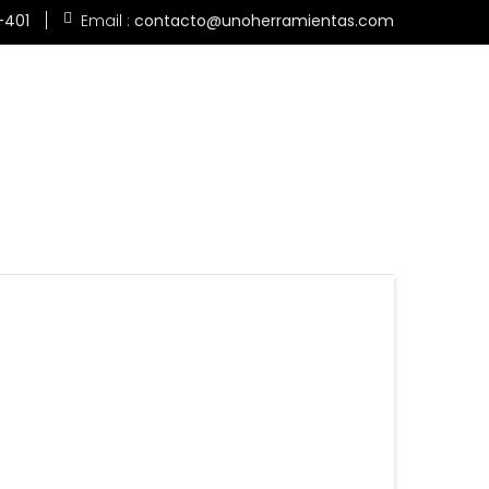
-401
Email :
contacto@unoherramientas.com