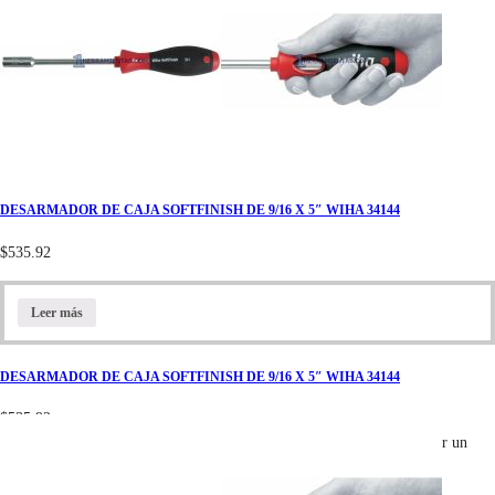
DESARMADOR DE CAJA SOFTFINISH DE 9/16 X 5″ WIHA 34144
$
535.92
Leer más
DESARMADOR DE CAJA SOFTFINISH DE 9/16 X 5″ WIHA 34144
$
535.92
La marca alemana Wiha es lider mundial en todo lo que respecta mover un
tornillo. Cuenta con un extenso catálogo de variedades de puntas para
cualquier tipo de cabeza en los tornillos. Su calidad es insuperable.