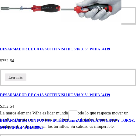
Leer más
DESARMADOR DE CAJA SOFTFINISH DE 5/16 X 5″ WIHA 34139
$
352.64
Leer más
DESARMADOR DE CAJA SOFTFINISH DE 5/16 X 5″ WIHA 34139
$
352.64
La marca alemana Wiha es lider mundial en todo lo que respecta mover un
tornillo. Cuenta con un extenso catálogo de variedades de puntas para
DESARMADOR CON PUNTAS INTERCAMBIABLES. PLANO, CRUZ Y TORX®.
cualquier tipo de cabeza en los tornillos. Su calidad es insuperable.
SOFTFINISH WIHA 38027