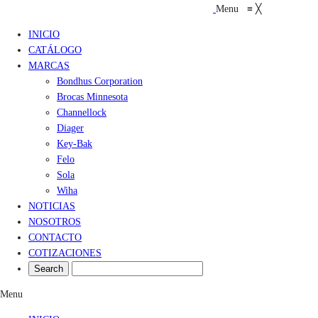
Menu
≡
╳
INICIO
CATÁLOGO
MARCAS
Bondhus Corporation
Brocas Minnesota
Channellock
Diager
Key-Bak
Felo
Sola
Wiha
NOTICIAS
NOSOTROS
CONTACTO
COTIZACIONES
Menu