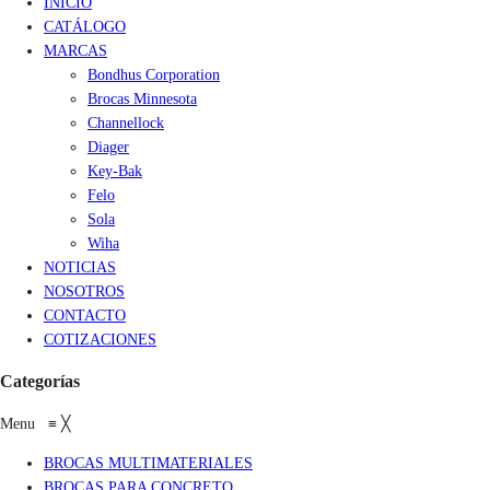
INICIO
CATÁLOGO
MARCAS
Bondhus Corporation
Brocas Minnesota
Channellock
Diager
Key-Bak
Felo
Sola
Wiha
NOTICIAS
NOSOTROS
CONTACTO
COTIZACIONES
Categorías
Menu
≡
╳
BROCAS MULTIMATERIALES
BROCAS PARA CONCRETO