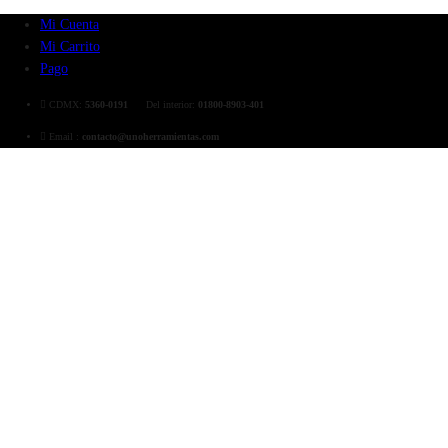
Mi Cuenta
Mi Carrito
Pago
CDMX:
5360-0191
Del interior:
01800-8903-401
Email :
contacto@unoherramientas.com