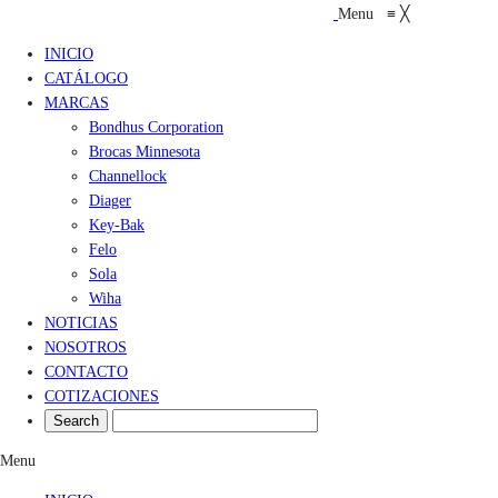
Menu
≡
╳
INICIO
CATÁLOGO
MARCAS
Bondhus Corporation
Brocas Minnesota
Channellock
Diager
Key-Bak
Felo
Sola
Wiha
NOTICIAS
NOSOTROS
CONTACTO
COTIZACIONES
Menu