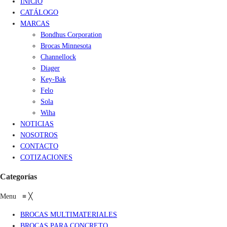
INICIO
CATÁLOGO
MARCAS
Bondhus Corporation
Brocas Minnesota
Channellock
Diager
Key-Bak
Felo
Sola
Wiha
NOTICIAS
NOSOTROS
CONTACTO
COTIZACIONES
Categorías
Menu
≡
╳
BROCAS MULTIMATERIALES
BROCAS PARA CONCRETO