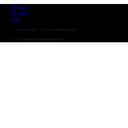
Mi Cuenta
Mi Carrito
Pago
CDMX:
5360-0191
Del interior:
01800-8903-401
Email :
contacto@unoherramientas.com