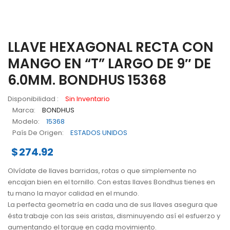
Diager
Key-Bak
LLAVE HEXAGONAL RECTA CON
Felo
MANGO EN “T” LARGO DE 9″ DE
Sola
6.0MM. BONDHUS 15368
Wiha
Disponibilidad :
Sin Inventario
Marca:
BONDHUS
NOTICIAS
Modelo:
15368
País De Origen:
NOSOTROS
ESTADOS UNIDOS
$
274.92
CONTACTO
Olvídate de llaves barridas, rotas o que simplemente no
COTIZACIONES
encajan bien en el tornillo. Con estas llaves Bondhus tienes en
tu mano la mayor calidad en el mundo.
La perfecta geometría en cada una de sus llaves asegura que
ésta trabaje con las seis aristas, disminuyendo así el esfuerzo y
aumentando el torque en cada movimiento.