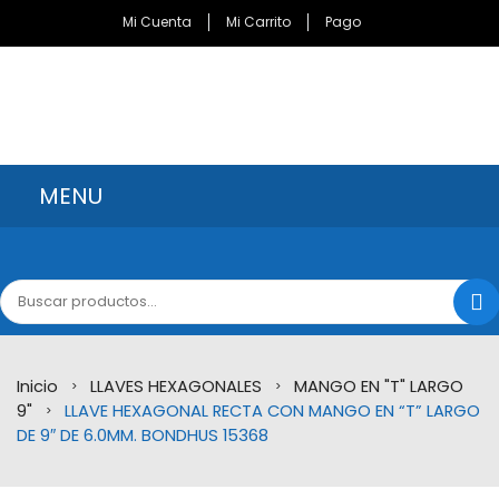
Mi Cuenta
Mi Carrito
Pago
MENU
INICIO
CATÁLOGO
MARCAS
Inicio
LLAVES HEXAGONALES
MANGO EN "T" LARGO
Bondhus Corporation
>
>
9"
LLAVE HEXAGONAL RECTA CON MANGO EN “T” LARGO
>
Brocas Minnesota
DE 9″ DE 6.0MM. BONDHUS 15368
Channellock