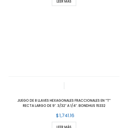
LEER MÁS
JUEGO DE 8 LLAVES HEXAGONALES FRACCIONALES EN “T”
RECTA LARGO DE 9″. 3/32″ A 1/4″. BONDHUS 15332
$
1,741.16
LEER MÁS