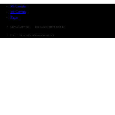
Mi Cuenta
Mi Carrito
Pago
CDMX:
5360-0191
Del interior:
01800-8903-401
Email :
contacto@unoherramientas.com