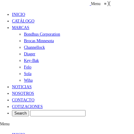
Menu
≡
╳
INICIO
CATÁLOGO
MARCAS
Bondhus Corporation
Brocas Minnesota
Channellock
Diager
Key-Bak
Felo
Sola
Wiha
NOTICIAS
NOSOTROS
CONTACTO
COTIZACIONES
Menu