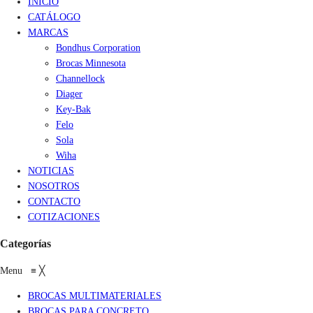
INICIO
CATÁLOGO
MARCAS
Bondhus Corporation
Brocas Minnesota
Channellock
Diager
Key-Bak
Felo
Sola
Wiha
NOTICIAS
NOSOTROS
CONTACTO
COTIZACIONES
Categorías
Menu
≡
╳
BROCAS MULTIMATERIALES
BROCAS PARA CONCRETO