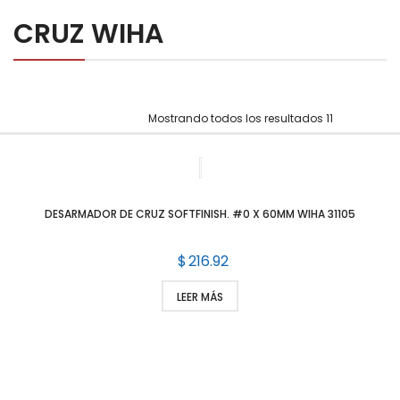
Diager
CRUZ WIHA
Key-Bak
Felo
Mostrando todos los resultados 11
Sola
Wiha
NOTICIAS
DESARMADOR DE CRUZ SOFTFINISH. #0 X 60MM WIHA 31105
NOSOTROS
$
216.92
CONTACTO
LEER MÁS
COTIZACIONES