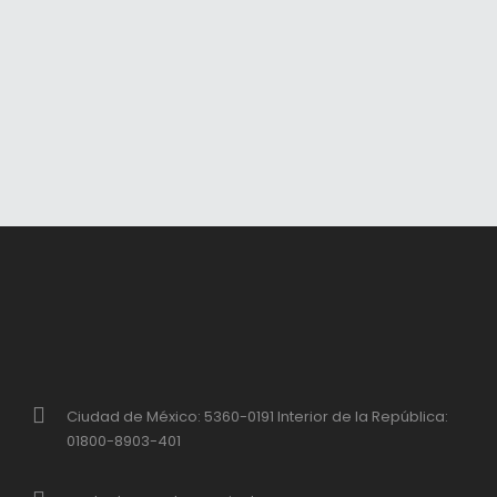
Ciudad de México: 5360-0191 Interior de la República:
01800-8903-401