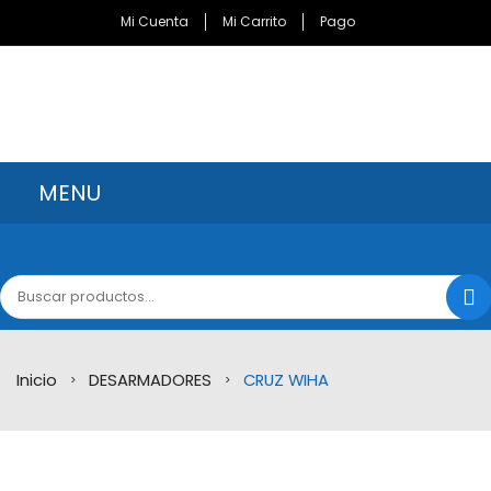
Mi Cuenta
Mi Carrito
Pago
MENU
INICIO
CATÁLOGO
MARCAS
Inicio
DESARMADORES
CRUZ WIHA
Bondhus Corporation
>
>
Brocas Minnesota
Channellock