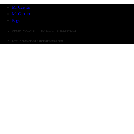
Mi Cuenta
Mi Carrito
Pago
CDMX:
5360-0191
Del interior:
01800-8903-401
Email :
contacto@unoherramientas.com