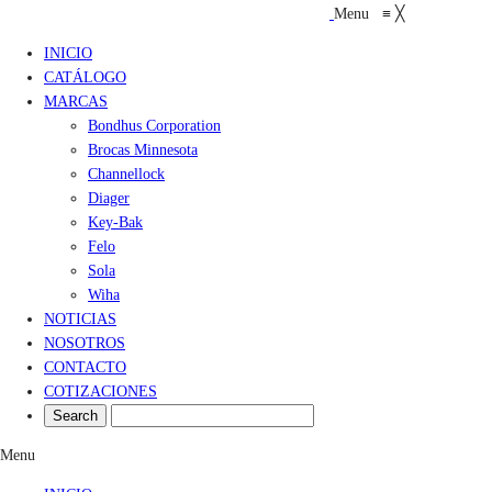
Menu
≡
╳
INICIO
CATÁLOGO
MARCAS
Bondhus Corporation
Brocas Minnesota
Channellock
Diager
Key-Bak
Felo
Sola
Wiha
NOTICIAS
NOSOTROS
CONTACTO
COTIZACIONES
Menu