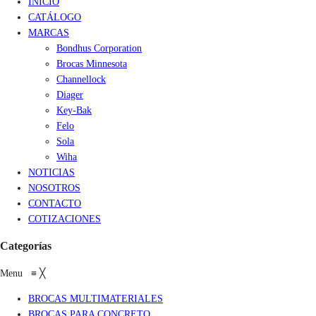
INICIO
CATÁLOGO
MARCAS
Bondhus Corporation
Brocas Minnesota
Channellock
Diager
Key-Bak
Felo
Sola
Wiha
NOTICIAS
NOSOTROS
CONTACTO
COTIZACIONES
Categorías
Menu
≡
╳
BROCAS MULTIMATERIALES
BROCAS PARA CONCRETO